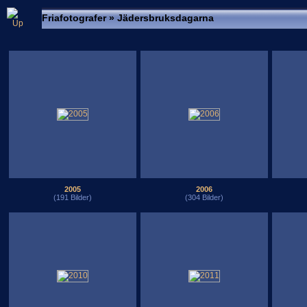
Friafotografer
» Jädersbruksdagarna
2005
2006
(191 Bilder)
(304 Bilder)