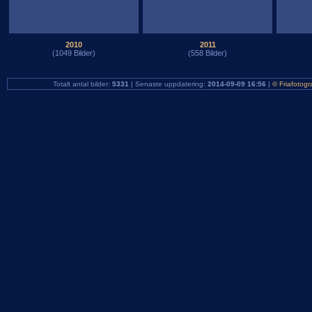
2010
2011
(1049 Bilder)
(558 Bilder)
Totalt antal bilder:
5331
| Senaste uppdatering:
2014-09-09 16:56
|
© Friafotogr