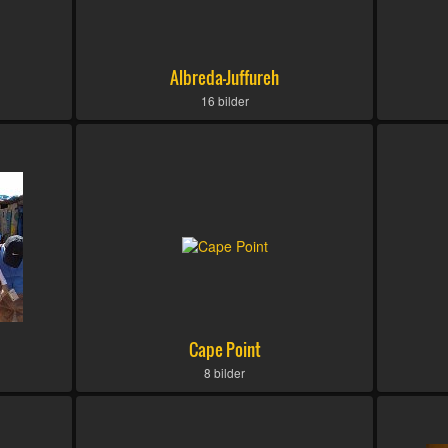
Albreda-Juffureh
16 bilder
Cape Point
8 bilder