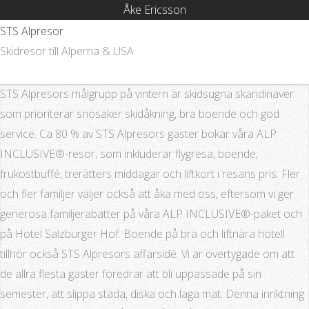
Åke Ericsson
STS Alpresor
Skidresor till Alperna & USA
STS Alpresors målgrupp på vintern är skidsugna skandinaver
som prioriterar snösäker skidåkning, bra boende och god
service. Ca 80 % av STS Alpresors gäster bokar våra ALP
INCLUSIVE®-resor, som inkluderar flygresa, boende,
frukostbuffé, trerätters middagar och liftkort i resans pris. Fler
och fler familjer väljer också att åka med oss, eftersom vi ger
generösa familjerabatter på våra ALP INCLUSIVE®-paket och
på Hotel Salzburger Hof. Boende på bra och liftnära hotell
tillhör också STS Alpresors affärsidé. Vi är övertygade om att
de allra flesta gäster föredrar att bli uppassade på sin
semester, att slippa städa, diska och laga mat. Denna inriktning