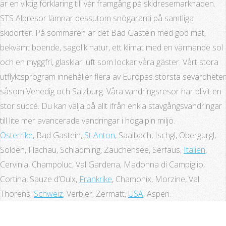
är en viktig förklaring till vår framgång på skidresemarknaden.
STS Alpresor lämnar dessutom snögaranti på samtliga
skidorter. På sommaren är det Bad Gastein med god mat,
bekvämt boende, sagolik natur, ett klimat med en värmande sol
och en myggfri, glasklar luft som lockar våra gäster. Vårt stora
utflyktsprogram innehåller flera av Europas största sevärdheter
såsom Venedig och Salzburg. Våra vandringsresor har blivit en
stor succé. Du kan välja på allt ifrån enkla stavgångsvandringar
till lite mer avancerade vandringar i högalpin miljö.
Österrike
, Bad Gastein,
St Anton
, Saalbach, Ischgl, Obergurgl,
Sölden, Flachau, Schladming, Zauchensee, Serfaus,
Italien
,
Cervinia, Champoluc, Val Gardena, Madonna di Campiglio,
Cortina, Sauze d’Oulx,
Frankrike
, Chamonix, Morzine, Val
Thorens,
Schweiz
, Verbier, Zermatt,
USA
, Aspen.