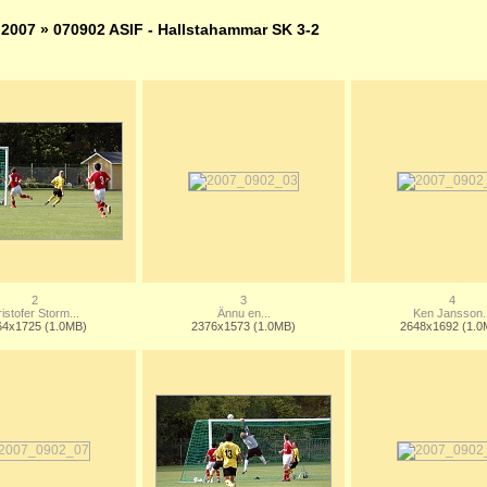
»
2007
» 070902 ASIF - Hallstahammar SK 3-2
2
3
4
ristofer Storm...
Ännu en...
Ken Jansson..
64x1725 (1.0MB)
2376x1573 (1.0MB)
2648x1692 (1.0