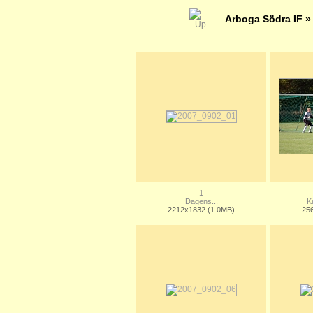
Arboga Södra IF
1
Dagens...
K
2212x1832 (1.0MB)
25