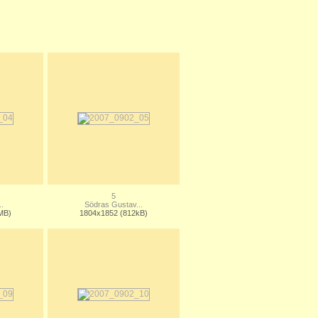
5
.
Södras Gustav...
MB)
1804x1852 (812kB)