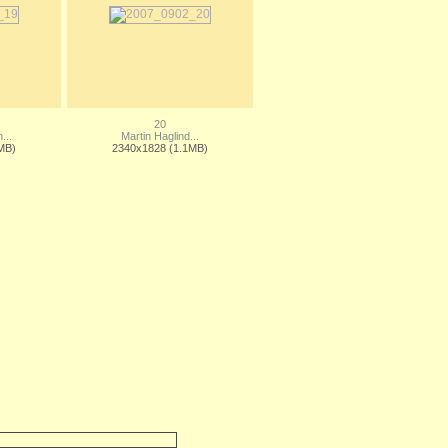
20
...
Martin Haglind...
MB)
2340x1828 (1.1MB)