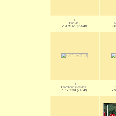
6
Här tar...
S
2336x1420 (965kB)
24
11
I samband med den...
K
1912x1384 (717kB)
27