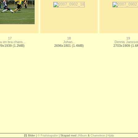
17
18
19
u en bra chans...
Johan...
Dennis Jansson
29x1939 (1.2MB)
2696x1801 (1.4MB)
2703x1909 (1.6
21
Bilder |
© Friafotografer
| Skapad med
JAlbum
&
Chameleon
|
Hjälp