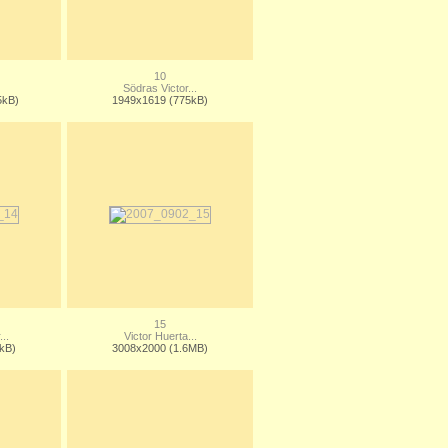
10
Södras Victor...
5kB)
1949x1619 (775kB)
15
..
Victor Huerta...
kB)
3008x2000 (1.6MB)