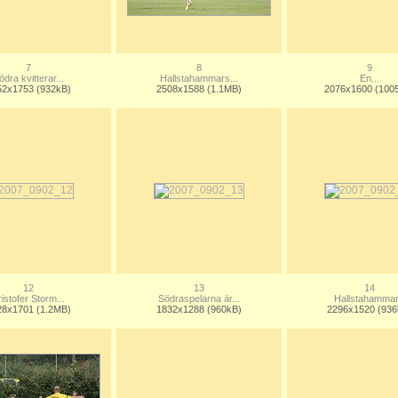
7
8
9
ödra kvitterar...
Hallstahammars...
En...
52x1753 (932kB)
2508x1588 (1.1MB)
2076x1600 (100
12
13
14
ristofer Storm...
Södraspelarna är...
Hallstahammar.
28x1701 (1.2MB)
1832x1288 (960kB)
2296x1520 (936