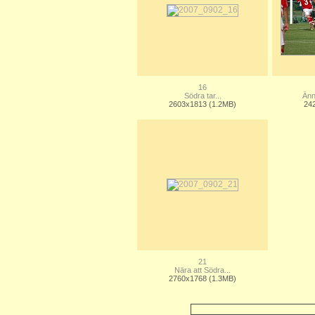
16
Södra tar...
Änn
2603x1813 (1.2MB)
24
21
Nära att Södra...
2760x1768 (1.3MB)