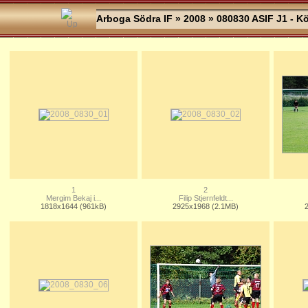
Arboga Södra IF
»
2008
» 080830 ASIF J1 - K
1
2
Mergim Bekaj i...
Filip Stjernfeldt...
1818x1644 (961kB)
2925x1968 (2.1MB)