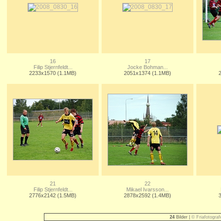
16
17
Filip Stjernfeldt...
Jocke Bohman...
2233x1570 (1.1MB)
2051x1374 (1.1MB)
21
22
Filip Stjernfeldt...
Mikael Ivarsson...
2776x2142 (1.5MB)
2878x2592 (1.4MB)
24
Bilder |
© Friafotograf