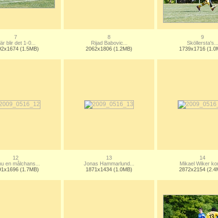
7
8
9
är blir det 1-0...
Rijad Babovic...
Sköllersta's..
92x1674 (1.5MB)
2062x1806 (1.2MB)
1739x1716 (1.0
12
13
14
u en målchans...
Jonas Hammarlund...
Mikael Wiker ko
91x1696 (1.7MB)
1871x1434 (1.0MB)
2872x2154 (2.4