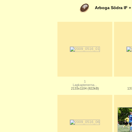
Arboga Södra IF
1
Lagkaptenerna...
2133x1104 (822kB)
13