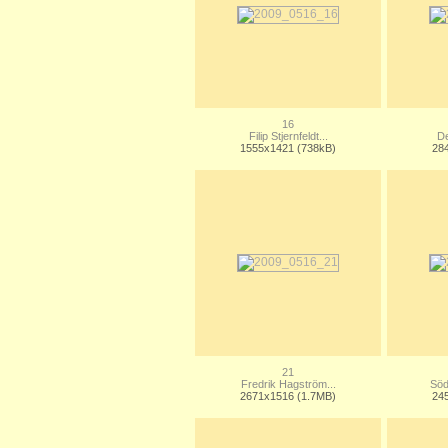
16
Filip Stjernfeldt...
De
1555x1421 (738kB)
28
21
Fredrik Hagström...
Söd
2671x1516 (1.7MB)
24