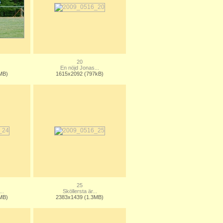
20
En nöjd Jonas...
MB)
1615x2092 (797kB)
25
..
Sköllersta är...
MB)
2383x1439 (1.3MB)