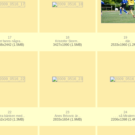
17
18
19
t fanns några...
Kristofer Storm...
. . . . där...
48x2442 (1.5MB)
3427x1990 (1.5MB)
2533x1960 (1.2
22
23
24
ra bänken med...
Anes Brkovic är...
. . . så Miralem.
52x1410 (1.3MB)
2833x1654 (1.9MB)
2206x1398 (1.4