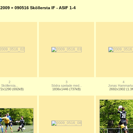
»
2009
» 090516 Sköllersta IF - ASIF 1-4
2
3
4
Sköllersta...
Södra spelade med...
Jonas Hammarlun
72x1290 (692kB)
1836x1446 (737kB)
2692x1902 (1.3