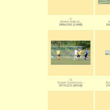
6
Miralem Malic är...
H
2985x2292 (1.6MB)
26
11
Gustav Gustavsson...
Änn
2077x1271 (987kB)
27