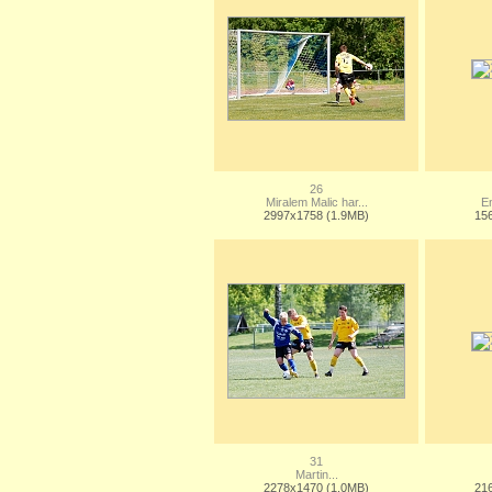
26
Miralem Malic har...
En
2997x1758 (1.9MB)
15
31
Martin...
2278x1470 (1.0MB)
21