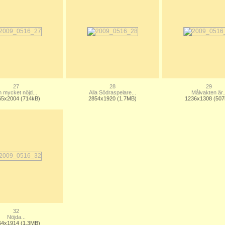
27
28
29
 mycket nöjd...
Alla Södraspelare...
Målvakten är..
65x2004 (714kB)
2854x1920 (1.7MB)
1236x1308 (507
32
Nöjda...
64x1914 (1.3MB)