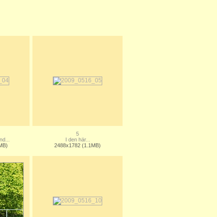
5
d...
I den här...
MB)
2488x1782 (1.1MB)