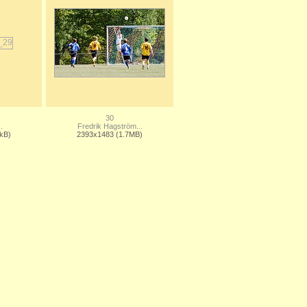
30
.
Fredrik Hagström...
kB)
2393x1483 (1.7MB)