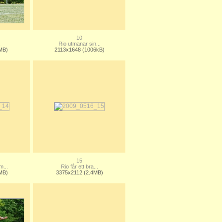
10
.
Rio utmanar sin...
MB)
2113x1648 (1006kB)
15
m...
Rio får ett bra...
MB)
3375x2112 (2.4MB)