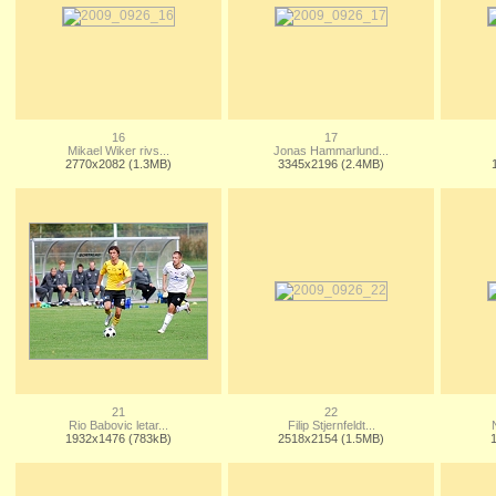
16
17
Mikael Wiker rivs...
Jonas Hammarlund...
2770x2082 (1.3MB)
3345x2196 (2.4MB)
21
22
Rio Babovic letar...
Filip Stjernfeldt...
1932x1476 (783kB)
2518x2154 (1.5MB)