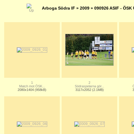
Arboga Södra IF
»
2009
» 090926 ASIF - ÖSK
1
2
Match mot ÖSK...
Södraspelarna gör...
Ö
2080x1404 (958kB)
3117x2052 (2.1MB)