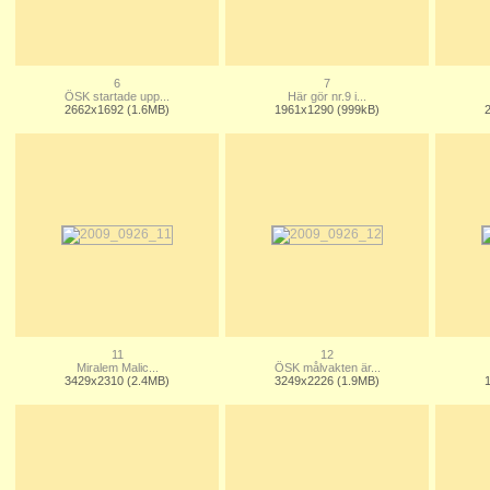
6
7
ÖSK startade upp...
Här gör nr.9 i...
2662x1692 (1.6MB)
1961x1290 (999kB)
11
12
Miralem Malic...
ÖSK målvakten är...
3429x2310 (2.4MB)
3249x2226 (1.9MB)