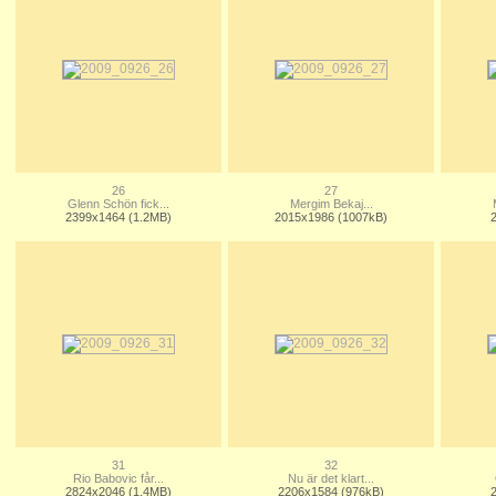
26
27
Glenn Schön fick...
Mergim Bekaj...
2399x1464 (1.2MB)
2015x1986 (1007kB)
31
32
Rio Babovic får...
Nu är det klart...
2824x2046 (1.4MB)
2206x1584 (976kB)