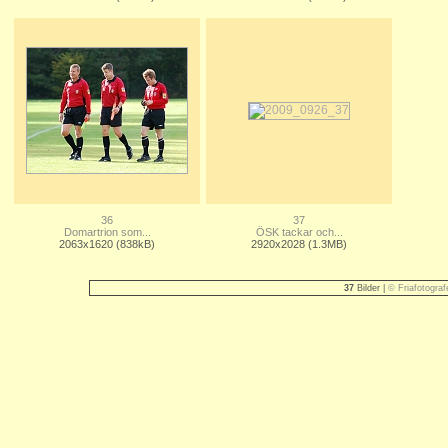
36
37
Domartrion som...
ÖSK tackar och...
2063x1620 (838kB)
2920x2028 (1.3MB)
37
Bilder |
© Friafotograf