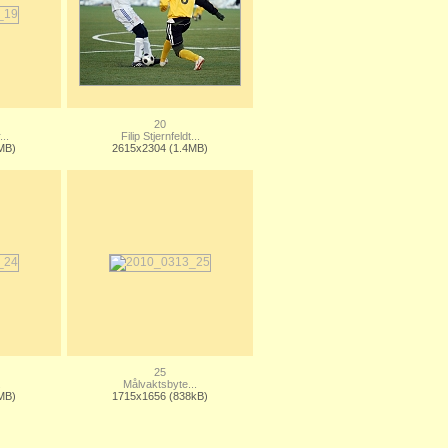
20
..
Filip Stjernfeldt...
MB)
2615x2304 (1.4MB)
25
.
Målvaktsbyte...
MB)
1715x1656 (838kB)