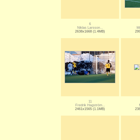
6
Niklas Larsson...
Mi
2638x1668 (1.4MB)
29
11
Fredrik Hagström...
2461x1565 (1.1MB)
23