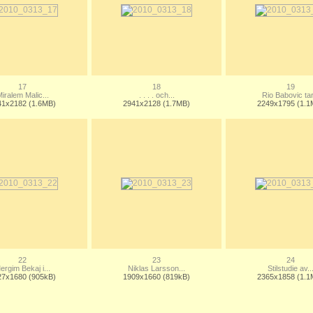
17
18
19
iralem Malic...
. . . . och...
Rio Babovic tar.
41x2182 (1.6MB)
2941x2128 (1.7MB)
2249x1795 (1.1
22
23
24
ergim Bekaj i...
Niklas Larsson...
Stilstudie av..
27x1680 (905kB)
1909x1660 (819kB)
2365x1858 (1.1