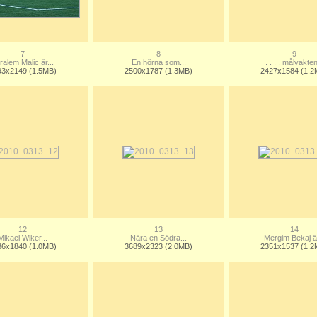
7
8
9
ralem Malic är...
En hörna som...
. . . . målvakten
93x2149 (1.5MB)
2500x1787 (1.3MB)
2427x1584 (1.2
12
13
14
Mikael Wiker...
Nära en Södra...
Mergim Bekaj är
86x1840 (1.0MB)
3689x2323 (2.0MB)
2351x1537 (1.2