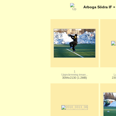
Arboga Södra IF
1
Uppvärmning innan...
L
3094x2130 (1.2MB)
23