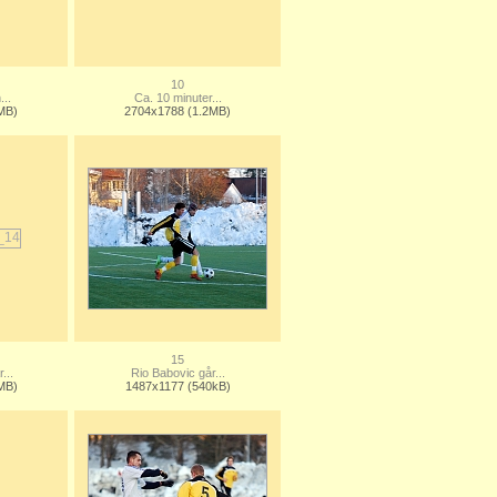
10
...
Ca. 10 minuter...
MB)
2704x1788 (1.2MB)
15
...
Rio Babovic går...
MB)
1487x1177 (540kB)