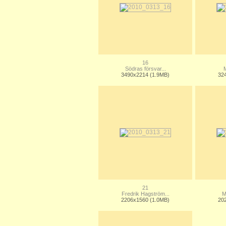
16
Södras försvar...
M
3490x2214 (1.9MB)
32
21
Fredrik Hagström...
M
2206x1560 (1.0MB)
20