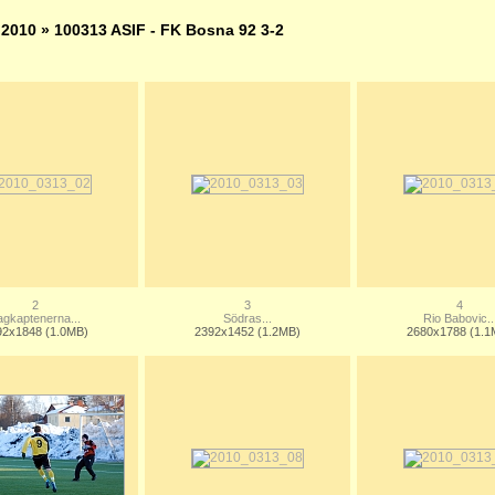
»
2010
» 100313 ASIF - FK Bosna 92 3-2
2
3
4
agkaptenerna...
Södras...
Rio Babovic..
92x1848 (1.0MB)
2392x1452 (1.2MB)
2680x1788 (1.1