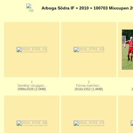
Arboga Södra IF
»
2010
» 100703 Mixcupen 2
1
2
Samling i skuggan...
Första matchen...
2988x2028 (2.0MB)
2616x1552 (1.8MB)