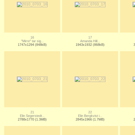
16
17
"Mirre" tar sig...
Amanda Hill...
1747x1294 (848kB)
1943x1932 (868kB)
21
22
Elin Segerstedt...
Elin Bergkvist i...
2788x1770 (1.3MB)
2845x1966 (1.7MB)