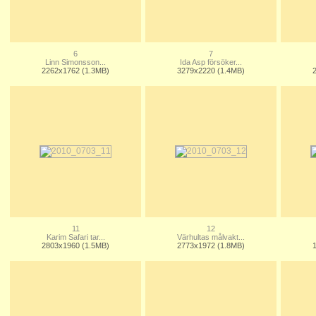
6
7
Linn Simonsson...
Ida Asp försöker...
2262x1762 (1.3MB)
3279x2220 (1.4MB)
11
12
Karim Safari tar...
Värhultas målvakt...
2803x1960 (1.5MB)
2773x1972 (1.8MB)