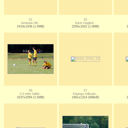
51
52
Amanda Hill...
Karin Haglind...
2419x1936 (1.0MB)
2255x1501 (1.0MB)
56
57
0-0 efter fulltid...
Köpings målvakt...
3237x2094 (1.5MB)
1961x1314 (686kB)