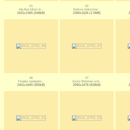
41
42
Ida Asp kliver in...
Kolsva reducerar...
1631x1465 (648kB)
2380x1626 (1.5MB)
46
47
Finalen spelades...
Jocke Bohman och...
2401x1840 (955kB)
2095x1678 (828kB)