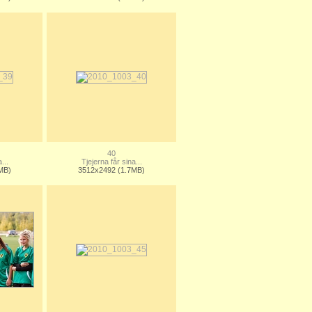
40
...
Tjejerna får sina...
MB)
3512x2492 (1.7MB)