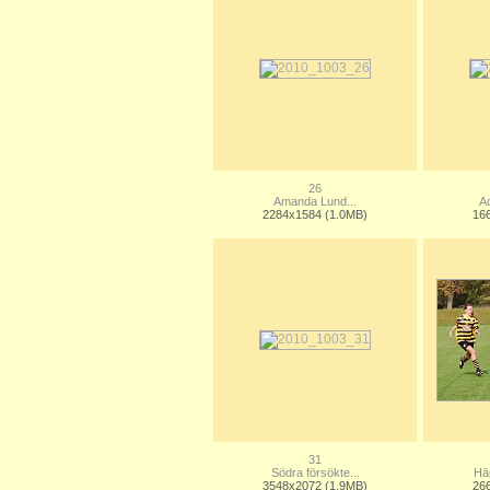
26
Amanda Lund...
Ad
2284x1584 (1.0MB)
16
31
Södra försökte...
Här
3548x2072 (1.9MB)
26