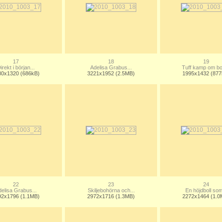
17
18
19
irekt i början...
Adelisa Grabus...
Tuff kamp om bo
80x1320 (686kB)
3221x1952 (2.5MB)
1995x1432 (877
22
23
24
elisa Grabus...
Skiljebohörna och...
En höjdboll som
92x1796 (1.1MB)
2972x1716 (1.3MB)
2272x1464 (1.0