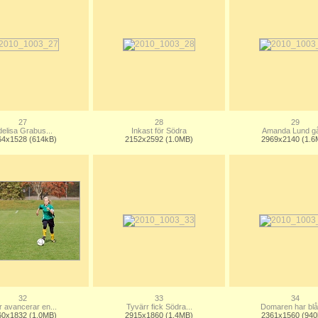
27
28
29
elisa Grabus...
Inkast för Södra
Amanda Lund går
64x1528 (614kB)
2152x2592 (1.0MB)
2969x2140 (1.6
32
33
34
 avancerar en...
Tyvärr fick Södra...
Domaren har blås
60x1832 (1.0MB)
2915x1860 (1.4MB)
2361x1560 (940