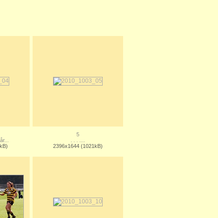
5
r...
. . . ....
kB)
2396x1644 (1021kB)