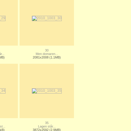
30
...
Men domaren...
MB)
2081x2008 (1.1MB)
35
t...
Lagen står...
kB)
3872x2592 (2.9MB)