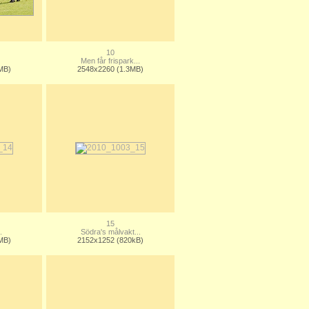
10
Men får frispark...
MB)
2548x2260 (1.3MB)
15
.
Södra's målvakt...
MB)
2152x1252 (820kB)