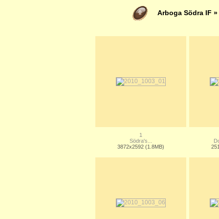
Arboga Södra IF
1
Södra's...
Do
3872x2592 (1.8MB)
25