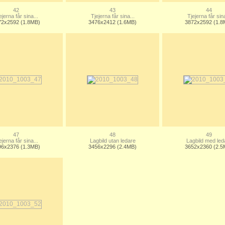
42
43
44
ejerna får sina...
Tjejerna får sina...
Tjejerna får sina
72x2592 (1.8MB)
3476x2412 (1.6MB)
3872x2592 (1.8
47
48
49
ejerna får sina...
Lagbild utan ledare
Lagbild med led
96x2376 (1.3MB)
3456x2296 (2.4MB)
3652x2360 (2.5