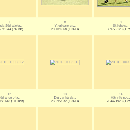
7
8
9
da Södratjejer...
Ytterligare en...
Skiljebo's...
49x1644 (740kB)
2980x1868 (1.3MB)
3097x2128 (1.7
12
13
14
ödra tog ofta...
Det var hårda...
Här ville nog..
1x1648 (1001kB)
2592x2032 (1.3MB)
2844x1928 (1.2