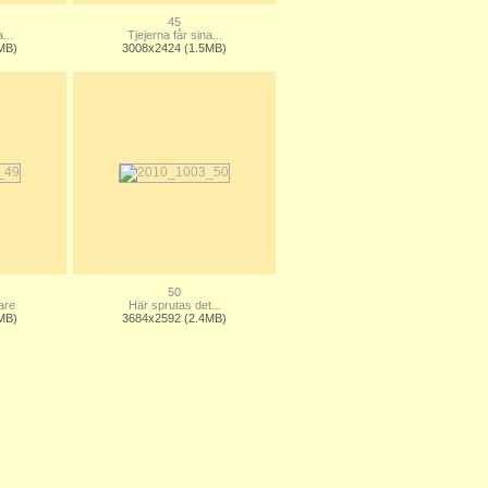
45
...
Tjejerna får sina...
MB)
3008x2424 (1.5MB)
50
are
Här sprutas det...
MB)
3684x2592 (2.4MB)