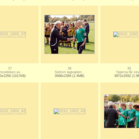
37
38
39
risutdelare av...
Södra's lagkapten...
Tjejerna får sina
0x2256 (1017kB)
3068x2384 (1.4MB)
3872x2592 (1.9