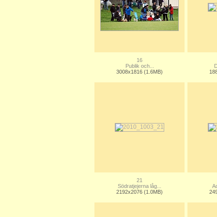
16
Publik och...
D
3008x1816 (1.6MB)
18
21
Södratjejerna låg...
Ad
2192x2076 (1.0MB)
24