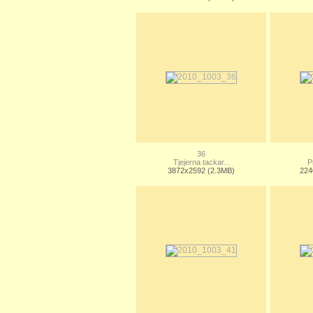
36
Tjejerna tackar...
P
3872x2592 (2.3MB)
224