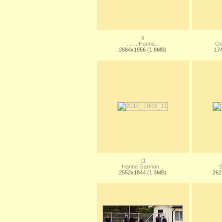
6
. . . . Hanna...
Gla
2684x1956 (1.8MB)
17
11
Hanna Garman...
S
2552x1844 (1.3MB)
262