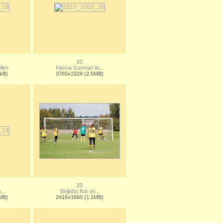
20
llen
Hanna Garman är...
kB)
3765x2328 (2.5MB)
25
...
Skiljebo fick en...
MB)
2416x1660 (1.1MB)