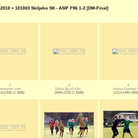
»
2010
» 101003 Skiljebo SK - ASIF F96 1-2 [DM-Final]
2
3
4
martrion som...
Södra låg på från...
Hanna Garman få
16x2308 (1.3MB)
2884x2328 (1.5MB)
2212x1484 (968