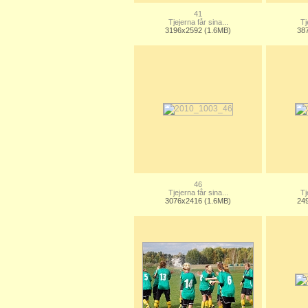
41
Tjejerna får sina...
Tj
3196x2592 (1.6MB)
38
46
Tjejerna får sina...
Tj
3076x2416 (1.6MB)
24