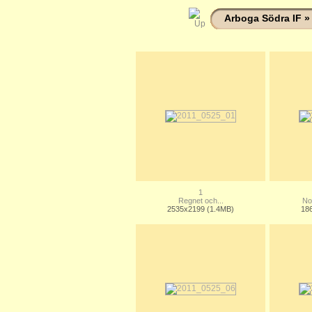
Arboga Södra IF
1
Regnet och...
No
2535x2199 (1.4MB)
18