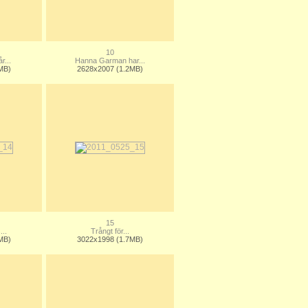
10
r...
Hanna Garman har...
MB)
2628x2007 (1.2MB)
15
...
Trångt för...
MB)
3022x1998 (1.7MB)