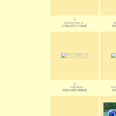
6
Ida Asp lyfter in...
No
1746x1572 (710kB)
28
11
. . . . målvakten...
Han
2205x1600 (998kB)
19