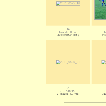
16
Amanda Hill på...
Ad
2620x1945 (1.3MB)
27
21
. . . . rullar in...
T
2748x1857 (1.7MB)
31