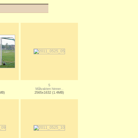
5
Målvakten hinner...
MB)
2565x1632 (1.4MB)