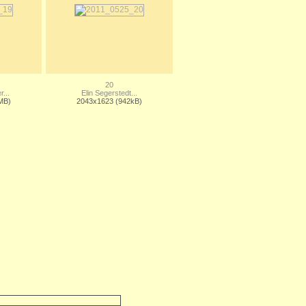
20
r...
Elin Segerstedt...
MB)
2043x1623 (942kB)