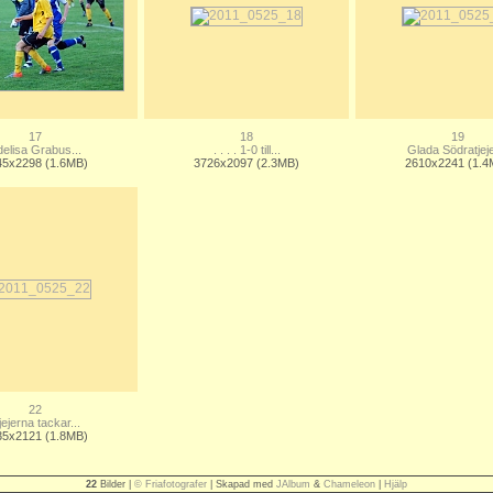
17
18
19
elisa Grabus...
. . . . 1-0 till...
Glada Södratjeje
45x2298 (1.6MB)
3726x2097 (2.3MB)
2610x2241 (1.4
22
jejerna tackar...
35x2121 (1.8MB)
22
Bilder |
© Friafotografer
| Skapad med
JAlbum
&
Chameleon
|
Hjälp