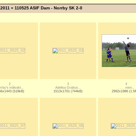
»
2011
» 110525 ASIF Dam - Norrby SK 2-0
2
3
4
rrby's målvakt...
Adelisa Grabus...
. . . . men...
66x1443 (518kB)
1513x1701 (744kB)
2992x1986 (1.5