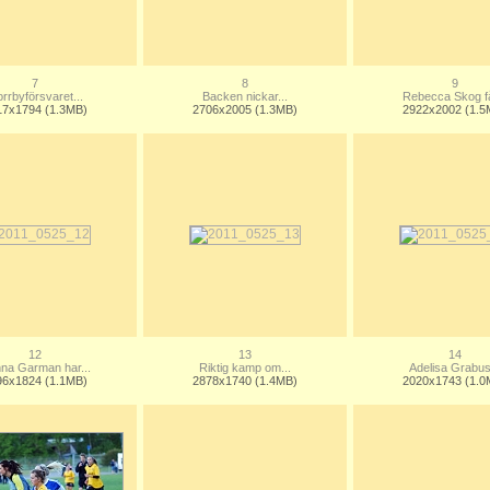
7
8
9
rrbyförsvaret...
Backen nickar...
Rebecca Skog få
17x1794 (1.3MB)
2706x2005 (1.3MB)
2922x2002 (1.5
12
13
14
na Garman har...
Riktig kamp om...
Adelisa Grabus
96x1824 (1.1MB)
2878x1740 (1.4MB)
2020x1743 (1.0