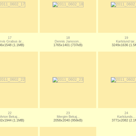
17
18
19
rvis Grabus är...
Dennis Jansson...
Karlslund tar..
36x1548 (1.1MB)
1765x1401 (737kB)
3249x1636 (1.5
22
23
24
Arton Bekaj...
Mergim Bekaj...
Karlslunds...
02x1944 (1.1MB)
2058x2040 (956kB)
3771x2082 (2.1