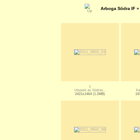
Arboga Södra IF
1
Utspark av Södras...
Ka
2421x1464 (1.2MB)
19