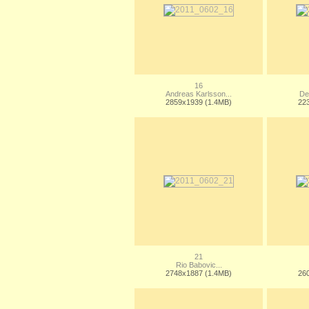
16
Andreas Karlsson...
De
2859x1939 (1.4MB)
22
21
Rio Babovic...
2748x1887 (1.4MB)
26