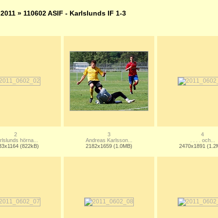
»
2011
» 110602 ASIF - Karlslunds IF 1-3
2
3
4
rlslunds hörna...
Andreas Karlsson...
. . . . och...
33x1164 (822kB)
2182x1659 (1.0MB)
2470x1891 (1.2