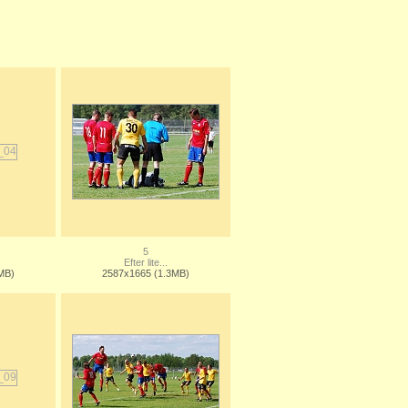
5
Efter lite...
MB)
2587x1665 (1.3MB)