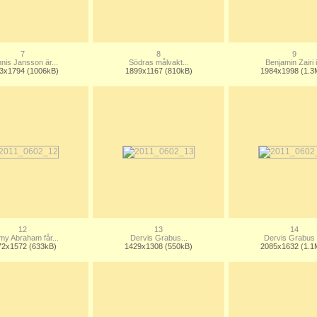
7
8
9
nis Jansson är...
Södras målvakt...
Benjamin Zairi i
3x1794 (1006kB)
1899x1167 (810kB)
1984x1998 (1.3
12
13
14
my Abraham får...
Dervis Grabus...
Dervis Grabus i
72x1572 (633kB)
1429x1308 (550kB)
2085x1632 (1.1