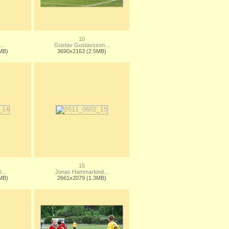
10
...
Gustav Gustavsson...
MB)
3690x2163 (2.5MB)
15
...
Jonas Hammarlund...
MB)
2661x2079 (1.3MB)