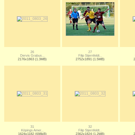
26
27
Dervis Grabus...
Filip Stjernfeldt...
2176x1863 (1.3MB)
2752x1891 (1.5MB)
31
32
Köpings Amer...
Filip Stjernfeldt...
1624x1182 (698kB)
2362x1824 (1.2MB)