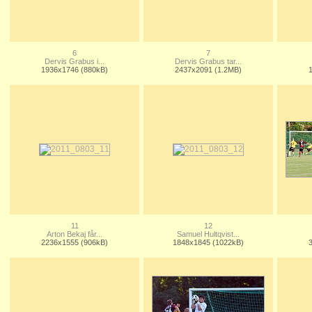
6
7
Dervis Grabus i...
Dervis Grabus tar...
1936x1746 (880kB)
2437x2091 (1.2MB)
11
12
Arton Bekaj får...
Samuel Hultqvist...
2236x1555 (906kB)
1848x1845 (1022kB)