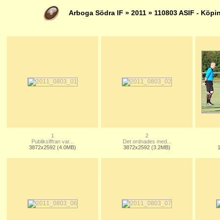
Arboga Södra IF
»
2011
» 110803 ASIF - Köpi
1
2
Publiksiffran var...
Det ordnades med...
3872x2592 (4.0MB)
3872x2592 (3.2MB)