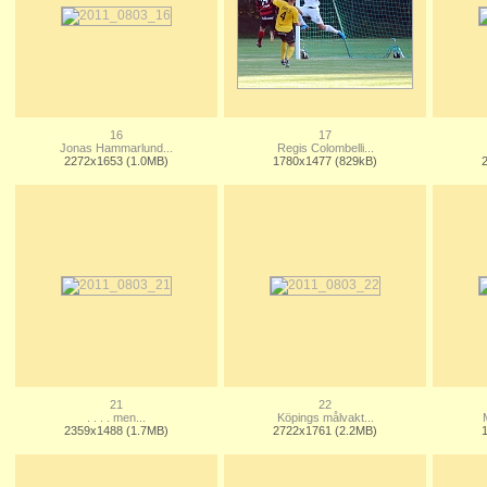
16
17
Jonas Hammarlund...
Regis Colombelli...
2272x1653 (1.0MB)
1780x1477 (829kB)
21
22
. . . . men...
Köpings målvakt...
2359x1488 (1.7MB)
2722x1761 (2.2MB)