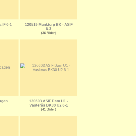
a IF 0-1
120519 Munktorp BK - ASIF
6-3
(36 Bilder)
agen
120603 ASIF Dam U1 -
Västerås BK30 U2 6-1
(41 Bilder)