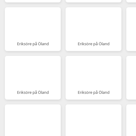
Eriksöre på Öland
Eriksöre på Öland
Eriksöre på Öland
Eriksöre på Öland