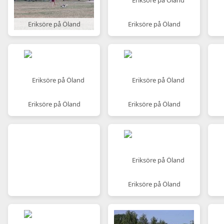
Eriksöre på Öland
Eriksöre på Öland
Eriksöre på Öland
Eriksöre på Öland
Eriksöre på Öland