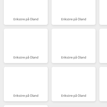
Eriksöre på Öland
Eriksöre på Öland
Eriksöre på Öland
Eriksöre på Öland
Eriksöre på Öland
Eriksöre på Öland