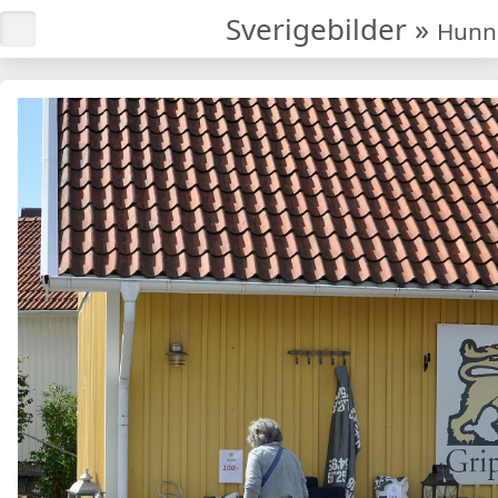
Sverigebilder
»
Hunn