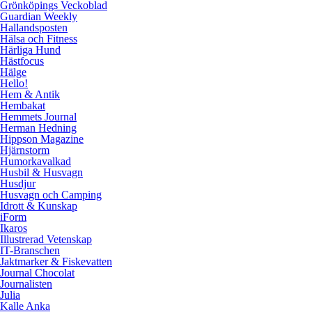
Grönköpings Veckoblad
Guardian Weekly
Hallandsposten
Hälsa och Fitness
Härliga Hund
Hästfocus
Hälge
Hello!
Hem & Antik
Hembakat
Hemmets Journal
Herman Hedning
Hippson Magazine
Hjärnstorm
Humorkavalkad
Husbil & Husvagn
Husdjur
Husvagn och Camping
Idrott & Kunskap
iForm
Ikaros
Illustrerad Vetenskap
IT-Branschen
Jaktmarker & Fiskevatten
Journal Chocolat
Journalisten
Julia
Kalle Anka