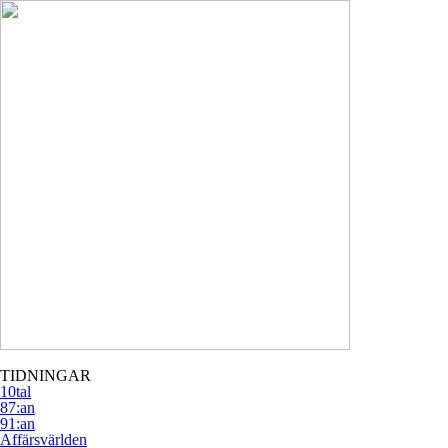
TIDNINGAR
10tal
87:an
91:an
Affärsvärlden