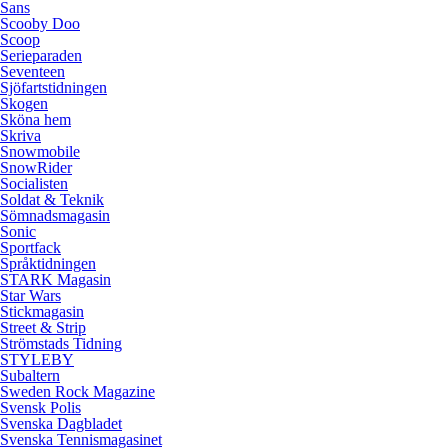
Sans
Scooby Doo
Scoop
Serieparaden
Seventeen
Sjöfartstidningen
Skogen
Sköna hem
Skriva
Snowmobile
SnowRider
Socialisten
Soldat & Teknik
Sömnadsmagasin
Sonic
Sportfack
Språktidningen
STARK Magasin
Star Wars
Stickmagasin
Street & Strip
Strömstads Tidning
STYLEBY
Subaltern
Sweden Rock Magazine
Svensk Polis
Svenska Dagbladet
Svenska Tennismagasinet