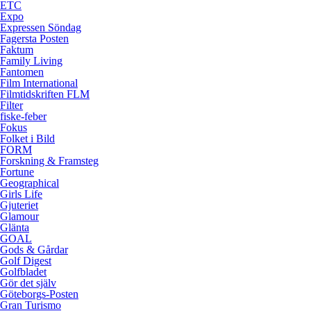
ETC
Expo
Expressen Söndag
Fagersta Posten
Faktum
Family Living
Fantomen
Film International
Filmtidskriften FLM
Filter
fiske-feber
Fokus
Folket i Bild
FORM
Forskning & Framsteg
Fortune
Geographical
Girls Life
Gjuteriet
Glamour
Glänta
GOAL
Gods & Gårdar
Golf Digest
Golfbladet
Gör det själv
Göteborgs-Posten
Gran Turismo