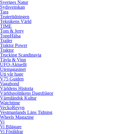
Sveriges Natur
Sydsvenskan
Tara
Teatertidningen
Teknikens Värld
TIME
Tom & Jerry
ToppHälsa
Trailer
Traktor Power
Traktor
Trucking Scandinavia
Tävla & Vinn
UFO-Aktuellt
Utemagasinet
Uti vår hage
V75 Guiden
Vagabond
Världens Historia
Världspolitikens Dagsfrågor
Värmländsk Kultur
Watchtime
VeckoRevyn
Vestmanlands Läns Tidning
Wheels Magazine
Vi
Vi Bilägare
Vi Föräldrar