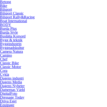
Betong
Bike
Bilsport
Bilsport Classic
Bilsport Rally&Racing
Boat International
BODY
Burda Plus
Burda Style
Buslätta Korsord
Bygg & teknik
Byggindustrin
Byggnadskultur
Camera Natura
Camino
Chef
Classic Bike
Classic Motor
Cora
Cykla
Dagens industri
Dagens Media
Dagens Nyheter
Damernas Värld
DigitalFoto
Dressage Today
Driva Eget
Equipage