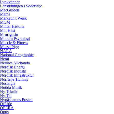
Lyrikvännen
Länstidningen i Södertälje
MacGuiden
Mama
Marketing Week
MCM
Militär Historia
Min Häst
M-magasin
Modern Psykologi
Muscle & Fitness
Musse Pigg
NÄRA
National Geographic
Nemi
Nerikes Allehanda
Nordisk Energi
Nordisk Industri
Nordisk Infrastruktur
Norrtelje Tidning
Nostalgia
Nutida Musik
Ny Teknik
Ny Tid
Nynäshamns Posten
Offside
OPERA
Opus