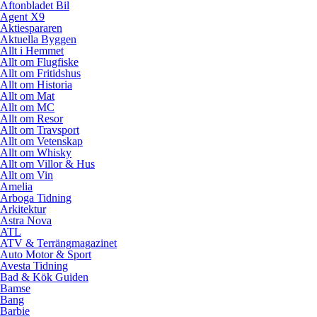
Aftonbladet Bil
Agent X9
Aktiespararen
Aktuella Byggen
Allt i Hemmet
Allt om Flugfiske
Allt om Fritidshus
Allt om Historia
Allt om Mat
Allt om MC
Allt om Resor
Allt om Travsport
Allt om Vetenskap
Allt om Whisky
Allt om Villor & Hus
Allt om Vin
Amelia
Arboga Tidning
Arkitektur
Astra Nova
ATL
ATV & Terrängmagazinet
Auto Motor & Sport
Avesta Tidning
Bad & Kök Guiden
Bamse
Bang
Barbie