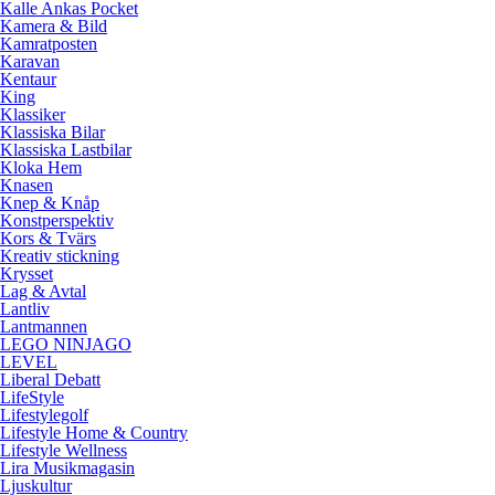
Kalle Ankas Pocket
Kamera & Bild
Kamratposten
Karavan
Kentaur
King
Klassiker
Klassiska Bilar
Klassiska Lastbilar
Kloka Hem
Knasen
Knep & Knåp
Konstperspektiv
Kors & Tvärs
Kreativ stickning
Krysset
Lag & Avtal
Lantliv
Lantmannen
LEGO NINJAGO
LEVEL
Liberal Debatt
LifeStyle
Lifestylegolf
Lifestyle Home & Country
Lifestyle Wellness
Lira Musikmagasin
Ljuskultur