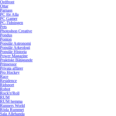
Ordfront
Ottar
Parnass
PC för Alla
PC Gamer
PC-Tidningen
Pets
Photoshop Creative
Pondus
Ponton
Populär Astronomi
Populär Arkeologi
Populär Historia
Power Magazine
Praktiskt Båtägande
Prinsessor
Privata affärer
Pro Hockey
Race
Residence
Ridsport
Robot
Rock'n'Roll
RUM
RUM hemma
Runners World
Röda Rummet
Sala Allehanda